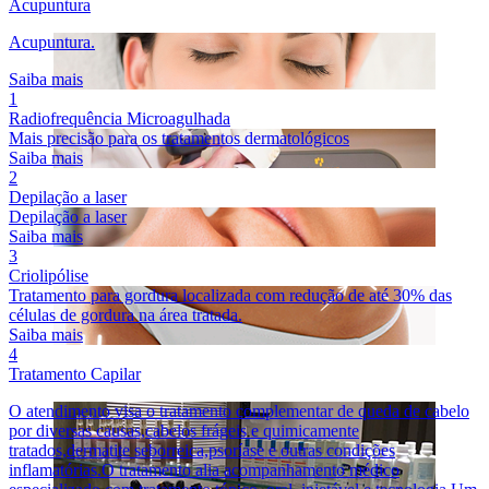
Acupuntura
Acupuntura.
Saiba mais
1
Radiofrequência Microagulhada
Mais precisão para os tratamentos dermatológicos
Saiba mais
2
Depilação a laser
Depilação a laser
Saiba mais
3
Criolipólise
Tratamento para gordura localizada com redução de até 30% das
células de gordura na área tratada.
Saiba mais
4
Tratamento Capilar
O atendimento visa o tratamento complementar de queda de cabelo
por diversas causas,cabelos frágeis e quimicamente
tratados,dermatite seborreica,psoríase e outras condições
inflamatórias.O tratamento alia acompanhamento médico