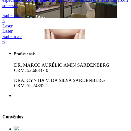
especializado,com tratamento tópico ,oral ,injetável e tecnologia.Um
sucesso!
Saiba mais
5
Laser
Laser
Saiba mais
6
Profissionais
DR. MARCO AURÉLIO AMIN SARDENBERG
CRM: 52.68337-0
DRA. CYNTIA V. DA SILVA SARDENBERG
CRM: 52.74895-1
Convênios